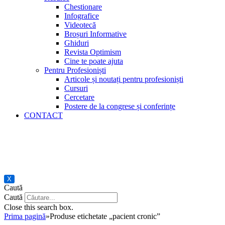
Chestionare
Infografice
Videotecă
Broșuri Informative
Ghiduri
Revista Optimism
Cine te poate ajuta
Pentru Profesioniști
Articole și noutați pentru profesioniști
Cursuri
Cercetare
Postere de la congrese și conferințe
CONTACT
X
Caută
Caută
Close this search box.
Prima pagină
»
Produse etichetate „pacient cronic”