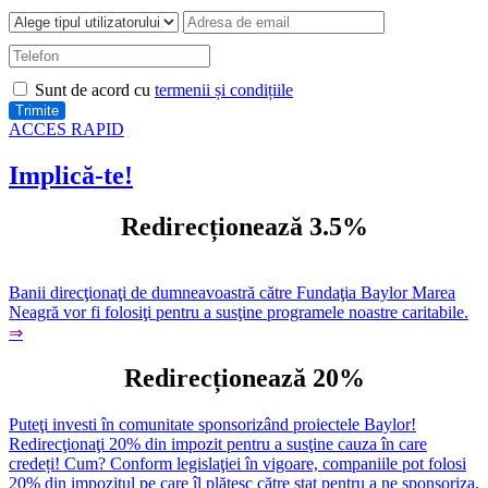
Sunt de acord cu
termenii și condițiile
ACCES RAPID
Implică-te!
Redirecționează 3.5%
Banii direcţionaţi de dumneavoastră către Fundaţia Baylor Marea
Neagră vor fi folosiţi pentru a susţine programele noastre caritabile.
⇒
Redirecționează 20%
Puteţi investi în comunitate sponsorizând proiectele Baylor!
Redirecţionaţi 20% din impozit pentru a susţine cauza în care
credeți! Cum? Conform legislaţiei în vigoare, companiile pot folosi
20% din impozitul pe care îl plătesc către stat pentru a ne sponsoriza.