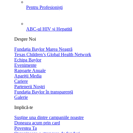
Pentru Profesioniști
ABC-ul HIV și Hepatită
Despre Noi
Fundația Baylor Marea Neagră
Texas Children’s Global Health Network
Echipa Baylor
Evenimente
Rapoarte Anuale
Apariții Media
Cariere
Partenerii Noștri
Fundația Baylor în transparență
Galerie
Implică-te
Susține una dintre campaniile noastre
Doneaza acum prin card
Povestea Ta