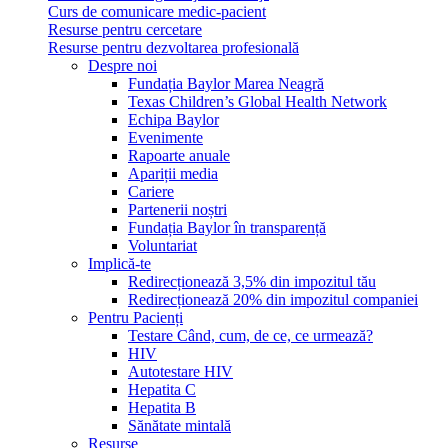
Curs de comunicare medic-pacient
Resurse pentru cercetare
Resurse pentru dezvoltarea profesională
Despre noi
Fundația Baylor Marea Neagră
Texas Children’s Global Health Network
Echipa Baylor
Evenimente
Rapoarte anuale
Apariții media
Cariere
Partenerii noștri
Fundația Baylor în transparență
Voluntariat
Implică-te
Redirecționează 3,5% din impozitul tău
Redirecționează 20% din impozitul companiei
Pentru Pacienți
Testare Când, cum, de ce, ce urmează?
HIV
Autotestare HIV
Hepatita C
Hepatita B
Sănătate mintală
Resurse