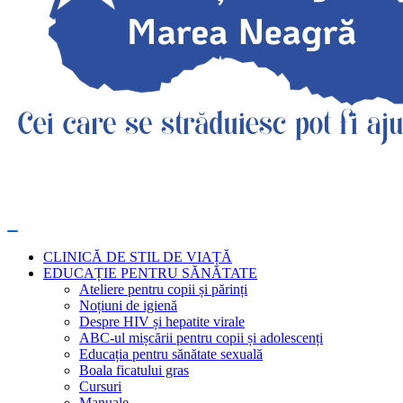
CLINICĂ DE STIL DE VIAȚĂ
EDUCAȚIE PENTRU SĂNĂTATE
Ateliere pentru copii și părinți
Noțiuni de igienă
Despre HIV și hepatite virale
ABC-ul mișcării pentru copii și adolescenți
Educația pentru sănătate sexuală
Boala ficatului gras
Cursuri
Manuale