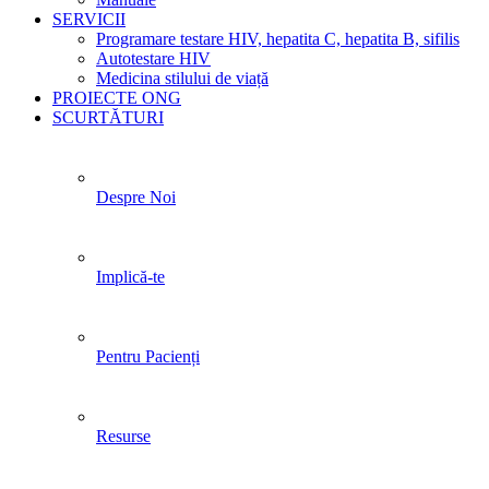
SERVICII
Programare testare HIV, hepatita C, hepatita B, sifilis
Autotestare HIV
Medicina stilului de viață
PROIECTE ONG
SCURTĂTURI
Despre Noi
Implică-te
Pentru Pacienți
Resurse