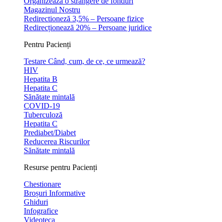
Organizeaza o strangere de fonduri
Magazinul Nostru
Redirectioneză 3,5% – Persoane fizice
Redirecționează 20% – Persoane juridice
Pentru Pacienți
Testare Când, cum, de ce, ce urmează?
HIV
Hepatita B
Hepatita C
Sănătate mintală
COVID-19
Tuberculoză
Hepatita C
Prediabet/Diabet
Reducerea Riscurilor
Sănătate mintală
Resurse pentru Pacienți
Chestionare
Broșuri Informative
Ghiduri
Infografice
Videoteca