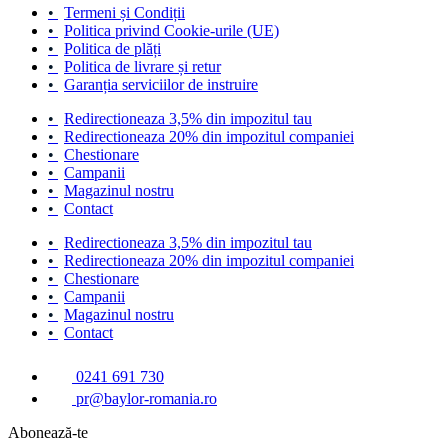
•
Termeni și Condiții
•
Politica privind Cookie-urile (UE)
•
Politica de plăți
•
Politica de livrare și retur
•
Garanția serviciilor de instruire
•
Redirectioneaza 3,5% din impozitul tau
•
Redirectioneaza 20% din impozitul companiei
•
Chestionare
•
Campanii
•
Magazinul nostru
•
Contact
•
Redirectioneaza 3,5% din impozitul tau
•
Redirectioneaza 20% din impozitul companiei
•
Chestionare
•
Campanii
•
Magazinul nostru
•
Contact
0241 691 730
pr@baylor-romania.ro
Abonează-te