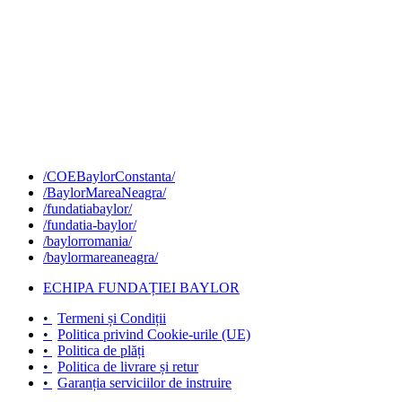
/COEBaylorConstanta/
/BaylorMareaNeagra/
/fundatiabaylor/
/fundatia-baylor/
/baylorromania/
/baylormareaneagra/
ECHIPA FUNDAȚIEI BAYLOR
•
Termeni și Condiții
•
Politica privind Cookie-urile (UE)
•
Politica de plăți
•
Politica de livrare și retur
•
Garanția serviciilor de instruire