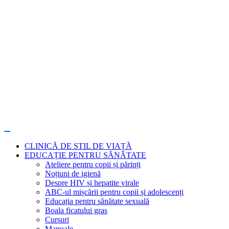
CLINICĂ DE STIL DE VIAȚĂ
EDUCAȚIE PENTRU SĂNĂTATE
Ateliere pentru copii și părinți
Noțiuni de igienă
Despre HIV și hepatite virale
ABC-ul mișcării pentru copii și adolescenți
Educația pentru sănătate sexuală
Boala ficatului gras
Cursuri
Manuale