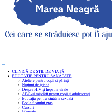
CLINICĂ DE STIL DE VIAȚĂ
EDUCAȚIE PENTRU SĂNĂTATE
Ateliere pentru copii și părinți
Noțiuni de igienă
Despre HIV și hepatite virale
ABC-ul mișcării pentru copii și adolescenți
Educația pentru sănătate sexuală
Boala ficatului gras
Cursuri
Manuale