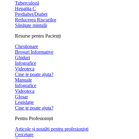
Tuberculoză
Hepatita C
Prediabet/Diabet
Reducerea Riscurilor
Sănătate mintală
Resurse pentru Pacienți
Chestionare
Broșuri Informative
Ghiduri
Infografice
Videoteca
Cine te poate ajuta?
Manuale
Infografice
Videoteca
Glosar
Legislație
Cine te poate ajuta?
Pentru Profesioniști
Articole și noutăți pentru profesioniști
Cercetare