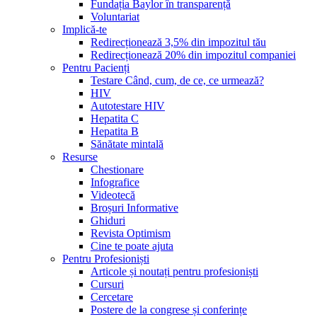
Fundația Baylor în transparență
Voluntariat
Implică-te
Redirecționează 3,5% din impozitul tău
Redirecționează 20% din impozitul companiei
Pentru Pacienți
Testare Când, cum, de ce, ce urmează?
HIV
Autotestare HIV
Hepatita C
Hepatita B
Sănătate mintală
Resurse
Chestionare
Infografice
Videotecă
Broșuri Informative
Ghiduri
Revista Optimism
Cine te poate ajuta
Pentru Profesioniști
Articole și noutați pentru profesioniști
Cursuri
Cercetare
Postere de la congrese și conferințe