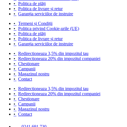
•
Politica de plăți
•
Politica de livrare și retur
•
Garanția serviciilor de instruire
•
Termeni și Condiții
•
Politica privind Cookie-urile (UE)
•
Politica de plăți
•
Politica de livrare și retur
•
Garanția serviciilor de instruire
•
Redirectioneaza 3,5% din impozitul tau
•
Redirectioneaza 20% din impozitul companiei
•
Chestionare
•
Campanii
•
Magazinul nostru
•
Contact
•
Redirectioneaza 3,5% din impozitul tau
•
Redirectioneaza 20% din impozitul companiei
•
Chestionare
•
Campanii
•
Magazinul nostru
•
Contact
0241 691 730