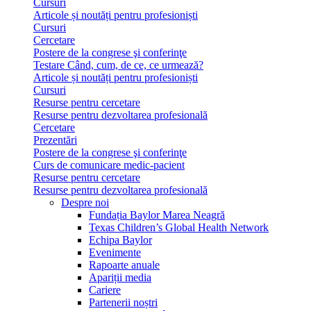
Cursuri
Articole și noutăți pentru profesioniști
Cursuri
Cercetare
Postere de la congrese şi conferinţe
Testare Când, cum, de ce, ce urmează?
Articole și noutăți pentru profesioniști
Cursuri
Resurse pentru cercetare
Resurse pentru dezvoltarea profesională
Cercetare
Prezentări
Postere de la congrese şi conferinţe
Curs de comunicare medic-pacient
Resurse pentru cercetare
Resurse pentru dezvoltarea profesională
Despre noi
Fundația Baylor Marea Neagră
Texas Children’s Global Health Network
Echipa Baylor
Evenimente
Rapoarte anuale
Apariții media
Cariere
Partenerii noștri