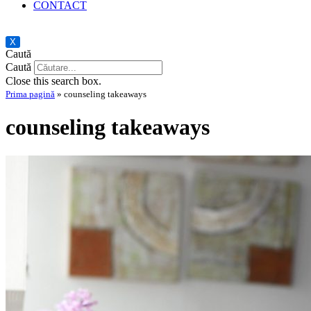
CONTACT
X
Caută
Caută
Close this search box.
Prima pagină
»
counseling takeaways
counseling takeaways