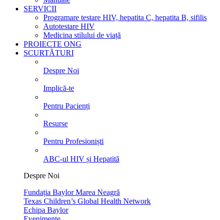
SERVICII
Programare testare HIV, hepatita C, hepatita B, sifilis
Autotestare HIV
Medicina stilului de viață
PROIECTE ONG
SCURTĂTURI
Despre Noi
Implică-te
Pentru Pacienți
Resurse
Pentru Profesioniști
ABC-ul HIV și Hepatită
Despre Noi
Fundația Baylor Marea Neagră
Texas Children’s Global Health Network
Echipa Baylor
Evenimente