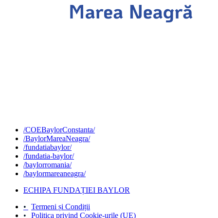
/COEBaylorConstanta/
/BaylorMareaNeagra/
/fundatiabaylor/
/fundatia-baylor/
/baylorromania/
/baylormareaneagra/
ECHIPA FUNDAȚIEI BAYLOR
•
Termeni și Condiții
•
Politica privind Cookie-urile (UE)