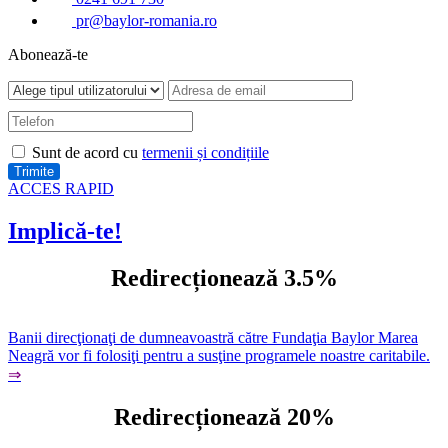
pr@baylor-romania.ro
Abonează-te
Sunt de acord cu
termenii și condițiile
ACCES RAPID
Implică-te!
Redirecționează 3.5%
Banii direcţionaţi de dumneavoastră către Fundaţia Baylor Marea
Neagră vor fi folosiţi pentru a susţine programele noastre caritabile.
⇒
Redirecționează 20%