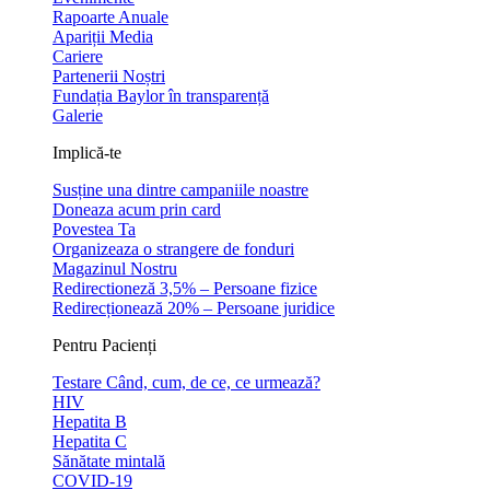
Rapoarte Anuale
Apariții Media
Cariere
Partenerii Noștri
Fundația Baylor în transparență
Galerie
Implică-te
Susține una dintre campaniile noastre
Doneaza acum prin card
Povestea Ta
Organizeaza o strangere de fonduri
Magazinul Nostru
Redirectioneză 3,5% – Persoane fizice
Redirecționează 20% – Persoane juridice
Pentru Pacienți
Testare Când, cum, de ce, ce urmează?
HIV
Hepatita B
Hepatita C
Sănătate mintală
COVID-19