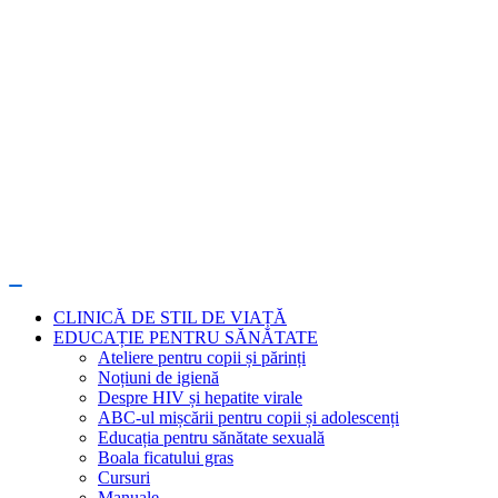
CLINICĂ DE STIL DE VIAȚĂ
EDUCAȚIE PENTRU SĂNĂTATE
Ateliere pentru copii și părinți
Noțiuni de igienă
Despre HIV și hepatite virale
ABC-ul mișcării pentru copii și adolescenți
Educația pentru sănătate sexuală
Boala ficatului gras
Cursuri
Manuale